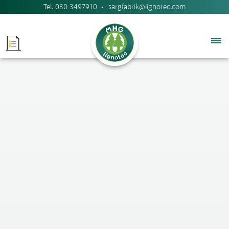
Tel.
030 3497910
sargfabrik@lignotec.com
Navigation
überspringen